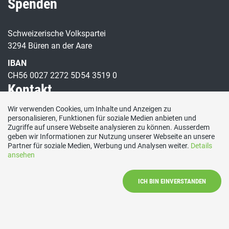
Spenden
Schweizerische Volkspartei
3294 Büren an der Aare
IBAN
CH56 0027 2272 5D54 3519 0
Kontakt
Wir verwenden Cookies, um Inhalte und Anzeigen zu
personalisieren, Funktionen für soziale Medien anbieten und
E-Mail
Zugriffe auf unsere Webseite analysieren zu können. Ausserdem
info@svp-bueren.ch
geben wir Informationen zur Nutzung unserer Webseite an unsere
Social Media
Partner für soziale Medien, Werbung und Analysen weiter.
Details
ansehen
Besuchen Sie uns bei:
ICH BIN EINVERSTANDEN