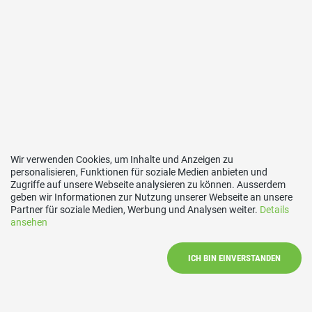
Wir verwenden Cookies, um Inhalte und Anzeigen zu
personalisieren, Funktionen für soziale Medien anbieten und
Zugriffe auf unsere Webseite analysieren zu können. Ausserdem
geben wir Informationen zur Nutzung unserer Webseite an unsere
Spenden
Partner für soziale Medien, Werbung und Analysen weiter.
Details
ansehen
Schweizerische Volkspartei
ICH BIN EINVERSTANDEN
3294 Büren an der Aare
IBAN
CH56 0027 2272 5D54 3519 0